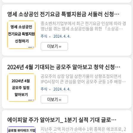
1. 주택청약저축이란 2. 2024년 주택청약저축 달
라지는 점 3. 주택청약저축 가입방법 등 4. 마치며
주택청약저축이란 정의 주택청약저축은 주택을 구
영세 소상공인 전기요금 특별지원금 서둘러 신청하세요.
매하고자 하는 사람들이 청약통장에 가입하여 일정
중소벤처기업부에서 최근 전기요금 인상에 따라 경
기간 동안 저축함으로써 청약 자격을 얻는 제도입
영난을 겪는 영세 소상공인들을 위한 「소상공인
니다. 이를 통해 새 아파트 분양에 응모할 수 있는
전기요금 특별지원 사업」이 시행된다고 합니다.
기회를 얻게 됩니다. 종류 주택청약종합저축, 청약
주식
2024. 4. 4.
지원대상 및 신청방법 등에 대해 정리했으니 해당
저축, 청약예금, 청약부금 등이 있으나, 현재는 주
하시는지 잘 체크하시고 혜택 받으시기 바랍니다. [
택청약종합저축만 신규 ..
더보기 ››
목차 ] 1. 영세 소상공인 전기요금 특별지원사업 목
적 2. 영세 소상공인 전기요금 특별지원사업 지원
대상 및 지원금액 3. 영세 소상공인 전기요금 특별
지원사업 유형별 제출서류 및 지원방식 4. 영세 소
2024년 4월 기대되는 공모주 알아보고 청약 신청하기
상공인 전기요금 특별지원사업 신청방법 5. 영세
공모주의 상장 당일 상한가율이 상향조정되면서
소상공인 전기요금 특별지원사업 유의사항 및 문의
IPO시장이 큰 관심을 얻어 공모주 균등 1주 배정받
처 6. 마치며 영세 소상공인 전기요금 특별지원사
기가 어려울 정도입니다.. 4월 다가오는 공모주 중
업 목적 에너지비용 인상에 따라 어려움을 겪는 영
주식
2024. 4. 4.
에서 기대되는 기업에 대한 정보와 주관사는 어딘
세 소상공인들을 위해 전기요금 부담을 경감하기
지 미리미리 알아보고 청약 신청 준비해 봅시다. [
위함입니다. 영세 소상공인 전기요금 ..
더보기 ››
목차 ] 1. 4월 공모주 청약 기업 1-1. 민테크 1-2. 코
칩 1-3. HD현대마린솔루션 2. 청약 일정 및 주관사
3. 마치며 4월 공모주 청약 기업 4월 공모주 청약을
준비 중인 기업들에 대한 정보를 알아보겠습니다.
에이피알 주가 알아보기_ 1분기 실적 기대 글로벌 뷰티테크 기업으로 성장
민테크 개요 2015년 6월 16일 설립된 회사로 전자
지난주 고액 자산가 순매수 1위 종목은 에코프로, 2
기 측정, 시험 및 분석기구를 제조하는 사원수 약