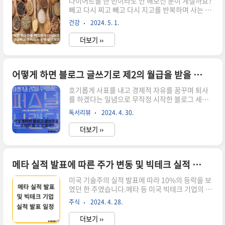
다이어트를 한 번이라도 안 해보신 분이 계실까요?
빼고 다시 찌고 빼고 다시 지고를 반복하며 사는 1
인입니다. 제가 좋아하는 음식들을 알아보니 빵, 떡
건강
2024. 5. 1.
등 탄수화물이 들어간 살이 찌기 쉬운 음식들이더
라고요. 다이어트의 최대적 탄수화물이 정말 나쁜
더보기 ››
지 어떻게 먹으면 살이 덜 찌게 먹을 수 있는지 알아
보겠습니다. 탄수화물은 다이어트의 적일까?흔히
말하는 밥, 빵, 면으로 대표되는 탄수화물 식품들..
정말 다 맛있죠?!이렇게 맛있는 탄수화물을 다이어
어떻게 하면 블로그 글쓰기로 제2의 월급을 받을 수 있을까?
트할 때 피해야하는 이유는 도대체 뭘까요? 탄수화
호기롭게 사표를 내고 경제적 자유를 꿈꾸며 퇴사
물은 우리몸의 구성성분이자 주 에너지원이 도 하
를 하겠다는 일념으로 무작정 시작한 블로그 세상
고, 뇌의 유일한 에너지원이기 때문에 반드시 일정
에 관심을 갖고 알아가기 시작한 지 3개월이 되어
량을 섭취해주어야 합니다.그런데 우리가 흔히 탄
독서리뷰
2024. 4. 30.
갑니다. 어떻게 애드센스 승인을 받았고 어떻게 하
수화물 음식의 대표하고 하는 밥, 빵, 면, 시리얼 등
면 블로그 글쓰기로 제2의 월급을 받을 수 있는지
은 해당 음식을 만들기 ..
더보기 ››
에 대해 알아보겠습니다. 블로그 세상과 함께하게
된 이야기 아침에 눈떠서 애들보내고 출근해서 퇴
근하고 저녁 차리고 자고 다음날 또 후다닥 부랴부
랴 하루를 시작하고 보내는 일상, 여유롭게 쉬는 날
메타 실적 발표에 따른 주가 변동 및 빅테크 실적 발표일 알아보기
은 주말뿐..그러나 어디 좀 가려고하면 주말만 시간
미국 기술주의 실적 발표에 따라 10%의 등락을 보
이 나니 이리저리 사람에 치이고 그러다 보면 또다
였던 한 주였습니다.메타 등 미국 빅테크 기업의 실
시 출근하는 월요일이 오는 숨 막히는 이런 삶을 바
적을 알아보고 AI 반도체 대장주인 엔비디아 등 아
꿀 수 있는 방법이 없을까란 고민을 하다가 시간이
주식
2024. 4. 28.
직 실적을 발표하지 않은 미국 빅테크 기업들의 실
필요함을 알게 되었습니다. 자유로운 시간..그리고
적 발표일은 언제인지 알아보겠습니다.메타 등 미
돈.. 9시부터 18시까지 ..
더보기 ››
국 기술주들의 실적 발표에 따른 주가 움직임 주린