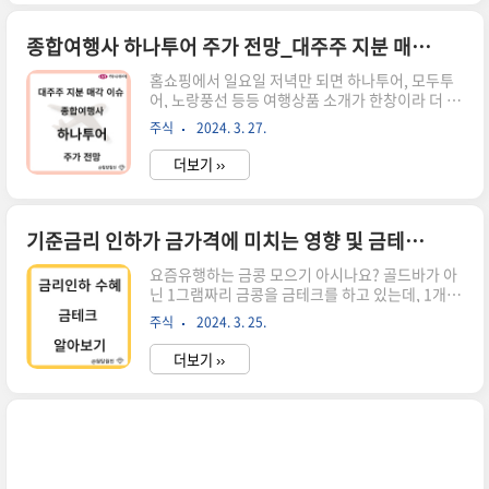
알아보겠습니다.미국 화장품 소비 현실태고금리
고물가 부담으로 인해 미국의 화장품 시장에서도
가성비있는 중저가 화장품 제품들이 인기를 끌고
종합여행사 하나투어 주가 전망_대주주 지분 매각 이슈
있습니다. 미국 중소형 화장품 기업 엘프뷰티타사
홈쇼핑에서 일요일 저녁만 되면 하나투어, 모두투
대비 50~70%저렴한 가격이 장점인 엘프뷰티는
어, 노랑풍선 등등 여행상품 소개가 한창이라 더 들
미국의 화장품 기업으로, 가성비 높은 화장품 제품
떠서 꽃구경 가고 싶은 요즘입니다. ​ 오늘 종합여행
을 제공하는 것으로 유명합니다. 주로 색조 화장품
주식
2024. 3. 27.
사 하나투어 주가가 하락VI까지 발동했는데 무슨
시장에 집중하고 있으며, 전체 매출의 약 90%를 차
일인가 봤더니 하나투어가 매각이 된다고 합니다. ​
지하는 색조 화장품 시장 점유율이 꾸..
더보기 ››
어려운 코로나 시국도 다 이겼는데 이건 또 무슨 악
재인가 싶어 지금부터 한번 알아보겠습니다. 종합
여행사 하나투어 매각 이슈 국내 최대 종합여행사
인 하나투어의 매각 소식이 보도되었습니다. 하나
기준금리 인하가 금가격에 미치는 영향 및 금테크 알아보기
투어 주주현황​ 매각 대상은 IMM PE가 특수목적회
요즘유행하는 금콩 모으기 아시나요? 골드바가 아
사(SPC)인 하모니아 1호를 통해 보유 중인 하나투
닌 1그램짜리 금콩을 금테크를 하고 있는데, 1개에
어 지분 16.68%와 창업자인 박상환 하나투어 회장
10만 원 남짓한 금액으로 안전자산인 금에 부담스
(6.53%)과 공동창업자인 권희석 부회장(4.48%)
주식
2024. 3. 25.
럽지 않게 투자를 한다고 합니다. 미국 연준의 기준
등 특수 관계인 보유지분을 합한 총 27.78%입니
금리 인하가 시기는 안정해졌만 기정사실화되면서
다. 하나투어..
더보기 ››
금 투자에 더 관심이 쏠리고 있는데 이 둘의 상관관
계가 무엇인지 알아보겠습니다. 금리의 의미 기준
금리 기준금리란 중앙은행이 금융기관과의 거래에
서 적용하는 정책금리입니다. 이 금리는 금융기관
이 중앙은행으로부터 자금을 빌리거나 예치할 때
기준이 되는 이자율을 의미합니다. 우리나라로 기