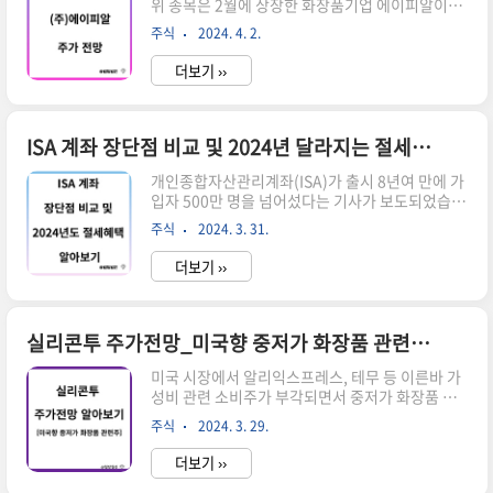
위 종목은 2월에 상장한 화장품기업 에이피알이라
70명(2023년 6월 기준)의 중소기업입니다. 이차
는 기사가 보도되었습니다. 글로벌 뷰티 테크 기업
전지, 소프트웨어, 에너지 저장 장치, 정보통신기기
주식
2024. 4. 2.
에이피알 IPO 상장 당시 엄청난 경쟁률에 균등배정
제조 분야사업을 영위하고 있습니다...
1주 받기도 어려운 대어급 공모주였습니다. 2월 가
더보기 ››
정용 의료기기 수출 데이터가 신고가를 세워 화장
품 관련기업들의 주가가 좋은 흐름을 보여준 가운
데 공모주 특성상 지금은 주가가 많이 내려와 매력
적인 가격대를 형성한 화장품기업 에이피알의 실적
ISA 계좌 장단점 비교 및 2024년 달라지는 절세혜택 알아보기
및 주가 전망에 대해 알아보겠습니다. 글로벌 뷰티
개인종합자산관리계좌(ISA)가 출시 8년여 만에 가
테크 기업 에이피알 기업 분석 에이피알 매출 비중
입자 500만 명을 넘어섰다는 기사가 보도되었습니
에이피알은 뷰티, 피부미용 기기, 패션 등을 판매하
다. 금융투자협회에 따르면 지난달 말 기준 ISA 가
는 글로벌 뷰티테크 기업으로 홈 뷰티 디바이스 즉
주식
2024. 3. 31.
입자는 511만 3000명이며, 가입금액은 25조
집에서 사용하는 레이저 미용기구와 화장품을 주축
3604억 원을 기록했는데요, 각각 2020년 말보다
으로 다양한 브랜드를 구축하..
더보기 ››
2.6배, 3.9배 급증했다고 합니다. ISA계좌가 무엇
인지 2024년의 세제 혜택 확대방침은 어떤지 알기
쉽게 정리해 드리겠습니다. 월급만으로 살기 힘든
요즘 이런 절세혜택을 잘 챙기셔서 모두 넉넉해지
실리콘투 주가전망_미국향 중저가 화장품 관련주 알아보기
셨으면 좋겠습니다. ISA 계좌란 ISA 계좌 정의
미국 시장에서 알리익스프레스, 테무 등 이른바 가
I(Individual) : 개인 S(Saving) : 종합 자산관리
성비 관련 소비주가 부각되면서 중저가 화장품 업
A(Account) : 계좌 ISA란 개인 종합 자산관리 계좌
체에도 영향을 미치고 있습니다. 미국의 최고 가성
를 뜻합니다. 즉 예적금, 주식, 채권, 펀드 등 다양한
주식
2024. 3. 29.
비 화장품 브랜드로 거론된 엘프뷰티의 주가가 최
금융 상품을 한 계..
근 1년상이 147.7%상승했는데, 미국향 수출 중저
더보기 ››
가 화장품 기업인 실리콘투의 상품 및 주가에 대해