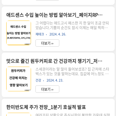
이인 저는 일명 '다이소' 포트폴리오를 운영하고 있
는데 미국 주식은 국내주식보다 정보도 부족하고
어렵기도해서 M7위주의 기업들만 투자하고 있습
애드센스 수입 높이는 방법 알아보기_페이지RPM, CPC,CTR
니다.리스크가 적고 안정적인 빅테크 기업 중 이번
그 어렵다는 애드고시 패스한 지 한 달이 조금 안되
주는 메타로 울었다가 알파벳으로 웃은 한 주였습
었습니다.기쁨의 순간도 잠시 이제는 매일 찍히는
니다. 올해 미국 기술주의 주가 등락률인데 엔비디
0.01$의 늪에서 벗어나고 싶다는 욕심이 생기는데
아는 무려 58%가 넘게 상승했습니다. 어마어마한
재테크
2024. 4. 26.
요.정말 산넘어 산이라는 말을 실감하는 요즘입니
상승세를 달리는 미국시장입니다. 세계적인 기업
다.그래서 오늘은 에드센스 용어설명부터 어떻게
들이 실적 발표로 인해 하루에 10..
더보기 ››
하면 애드센스 수입을 올릴 수 있는지 한번 알아보
겠습니다.[ 목차 ]1. 애드센스 용어설명 1-1. 페이
지 RPM 1-2. CPC 1-3. CTR2. 애드센스 수익 높
이는 방법 애드센스 용어설명 4월에 애드센스 승
맛으로 즐긴 원두커피로 간 건강까지 챙기기_저렴하고 맛있는 곳은?
인 후 지금까지 저의 수입내역입니다.정말 보잘것
스세권이라는 말 많이 들어보셨죠? 집 근처에 스타
없지만 자고 일어나서 예상 수입을 보는 게 하루의
벅스가 있는 것을 말하는데요. 집값에 어느정도 영
시작이 되어버렸습니다. 그런데 1$ 조차 찍지 못하
향을 미친다고해서 나온말입니다. 업무적으로 만
다 보니 궁금해지더라고요. 어떻게 하면 더 많은 수
건강
2024. 4. 23.
나거나 사적으로 만날 때 커피 매장을 많이 이용하
익을 올릴 수 있을까라고요..일단 애드센스 보고
는데 수시로 마시게 되는이 원두커피가 우리 간 건
서..
더보기 ››
강에 어떤 영향을 미치는지 가성비 좋은 맛집은 어
디인지 한번 알아보겠습니다. [ 목차 ] 1. 원두커피
가 건강에 미치는 영향 2. 원두커피 적정량 및 똑똑
하게 마시는 방법 3. 원두커피 가성비 맛집 추천_컴
한미반도체 주가 전망_1분기 호실적 발표
포즈커피 원두커피가 건강에 미치는 영향 주말이면
여러가지 상황으로 주식시장이 불안한 가운데 실적
커피 한 잔 마시며 쉬기위해 분위기 좋은 커피숍을