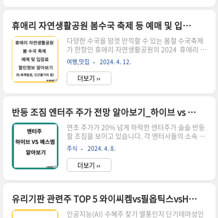
수 있는 이런 식재료로 맛있게 요리해 보세요. [ 목
차 ] 1. 면역력 높이는 식재료 1-1. 육류 1-2. 생선
1-3. 계란 1-4. 시금치, 당근, 브로콜리 1-5. 양파
휴애리 자연생활공원 봄수국 축제 등 예매 및 입장료 할인 방법 알아보기
1-6. 발효식품 2. 면역력 높이는 간식 2-1. 요구르
다양한 수국을 맘껏 만끽할 수 있는 봄철 수국축제
트 2-2. 오렌지, 자몽, 딸기, 파인애플 2-3. 견과류
가 한창인 휴애리 자연생활공원의 2024 휴애리 봄
1. 면역력 높이는 식재료 1-1. 육류 : 닭고기, 쇠고
수국축제 기간 및 입장료등에 대해 알아보겠습니
기, 돼지고기 닭고기, 쇠고기, 돼지고기 등의 육류
여행,맛집
2024. 4. 12.
다. 사랑하는 사람들과 함께 인생샷도 찍고 즐거운
고기에는 단백질과 아..
시간을 보내실 예정이시라면 아래의 할인 방법 등
더보기 ››
을 참고하여 기분 좋게 축제를 즐기시기 바랍니
다. [ 목차 ]1. 제주 휴애리 자연생활공원 소개2. 제
주 휴애리 자연생활공원 연중 축제 일정3. 제주 휴
애리 자연생활공원 체험프로그램4. 제주 휴애리 자
반등 조짐 엔터주 주가 전망 알아보기_하이브 vs 에스엠
연생활공원 입장료 및 할인 정보5. 제주 휴애리 자
연초 주가가 20% 넘게 하락한 엔터주가 슬슬 반등
연생활공원 가는 방법6. 제주 휴애리 자연생활공원
할 조짐을 보이고 있습니다. 각 엔터사들의 소속 가
인근 볼거리 제주 휴애리 자연생활공원 소개 제주
수의 활동이 두드러지며 실적 회복 기대가 커지고
휴애리 자연생활공원은 수많은 꽃들과 한라산 풍경
주식
2024. 4. 8.
있는데 엔터대장주인 하이브와 경영 논란이 많았지
이 더해져 더욱 아름다움을 자랑하는 꽃 정원입니
만 뿌리 깊은 회사인 에스엠에 대해 알아보겠습니
다.연중 무휴이며, 매년..
더보기 ››
다. [ 목차 ] 1. 엔터주 현실태 2. 하이브 2-1. 재무
2-2. 강점 및 전략 2-3. 소속아티스트의 활동 2-4.
향후 주가 전망 3. 에스엠 3-1. 재무 3-2. 강점 및 전
략 3-3. 소속아티스트의 활동 3-4. 향후 주가 전망
유리기판 관련주 TOP 5 와이씨켐vs필옵틱스vsHB테크놀러지 등
4. 마치며 엔터주 현실태 최근 한 달을 기준으로 하
인공지능(AI) 수혜주 찾기 열풍인지 단기테마성인
이브(+20.49%)와 SM엔터(+15.37%) 등의 주가