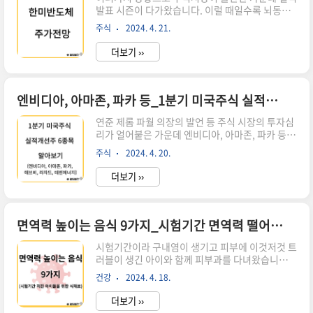
발표 시즌이 다가왔습니다. 이럴 때일수록 뇌동매
찾아가곤 합니다. 우울하거나 기쁘거나 바쁘거나
매보다는 실적이 증명되는 기업에 대해 공부하여
한가할 때 모든 순간에서 커피는 일상이 되어버렸
주식
2024. 4. 21.
잃지 않는 투자를 해야 합니다. 주도주였던 반도체
습니다. 이제 단순한 기호식품 이상이 되어버린것
중에서 1분기 호실적을 기록한 한미반도체의 주가
이죠. 유로모니터에 따르면 국내..
더보기 ››
에 대해 알아보겠습니다. [ 목차 ] 1. 한미반도체 매
수한 주린이 이야기 2. 한미반도체 1분기 실적 3.
한미반도체 주가 전망 한미반도체 매수한 주린이
이야기 연일 날아가는 반도체 장세에서 저도 덜컥
엔비디아, 아마존, 파카 등_1분기 미국주식 실적개선주 6종목 알아보기
매수를 해봤었습니다. 정말 고점에서 산 걸 보실수
연준 제롬 파월 의장의 발언 등 주식 시장의 투자심
있습니다. 소위 거터양이라고 24년 2월 1일 같은
리가 얼어붙은 가운데 엔비디아, 아마존, 파카 등
저점에서 거래량이 터졌을 때 매수적기 타이밍이나
실적이 탄탄한 기업에 주목하라는 의견들이 속속
저런 안목이 없어 뉴스를 보고 뇌동매매를 했습니
주식
2024. 4. 20.
나오고 있습니다. 우리의 계좌를 든든하게 해 줄 미
다. 아니다 싶어 금방 매도를 했으나 그래도 운이 좋
국 상장사 중에서 1분기 실적 개선이 기대되는 종
아서 잃지 않는 투자 원..
더보기 ››
목이 무엇이 있는지 알아보겠습니다. [ 목차 ] 1. 연
준 파월 의장의 발언 그리고 미국 증시 전망 2. 1분
기 실적개선주 6개 종목 3. 2024년 1분기 이후 미
국주식 투자 전략 연준 파월 의장의 발언 그리고 미
면역력 높이는 음식 9가지_시험기간 면역력 떨어진 아이에게 요리해주세요
국 증시 전망 연준 파월 의장은 4월 17일 미국 워싱
시험기간이라 구내염이 생기고 피부에 이것저것 트
턴 DC에서 열린 워싱턴 포럼에 참석해 "최근의 경
러블이 생긴 아이와 함께 피부과를 다녀왔습니다.
기지표는 우리에게 인플레이션이 연준의 목표치를
면역력이 떨어져서 이런 피부 질병이 생겼다고 잘
향해 가고 있다는 자신감을 더해 주지 못했다"며 "
건강
2024. 4. 18.
먹어야 한다는 말씀에 면역력 높이는 음식들을 정
오히려 그런 자신감을 갖는 데 예상보다 더 오래
리해 봤습니다. 중간고사, 기말고사 기간 밤잠 못
걸..
더보기 ››
자고 힘들어하는 우리 아이들에게 면역력을 향상할