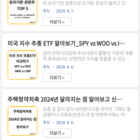
지 유리기판 업종으로 뜨거운 관심이 쏠리고 있습
상승이 두드러지며 지난달 7일 나란히 올해 최저
니다. 반도체 기업을 중심으로 유리기판 수요가 늘
종가를 기록했습니다. 1분기 이익 감소가 우려되어
주식
2024. 4. 7.
어날 것이라는 기대에 관련주의 주가가 급등하고
주가가 연초 대비..
있는데 유리기판 관련주에는 어떤 기업이 있는지
더보기 ››
알아보겠습니다. [ 목차 ] 1. 유리기판이란 1-1. 정
의 1-2. 유리기판 장단점 1-3. 유리기판과 기존기
판의 차이점 2. 유리기판 시장의 현실태 3. 유리기
판 관련주 3-1. 와이씨켐 3-2. 필옵틱스 3-3. HB테
미국 지수 추종 ETF 알아보기_SPY vs WOO vs IWM vs IWF
크놀러지 3-4. SKC 3-5. 이오테크닉스 4. 마치며
금리 인하기대감에 주식시장이 활황인 가운데 개별
유리기판이란 정의 유리기판은 실리콘 대신 유리를
적 종목보다는 안정적인 수익을 창출할 수 있는 지
반도체 패키징의 기판 재료로 사용하는 것을 말합
수를 추종하는 ETF에 대해 알아보겠습니다.지수
니다. 일반적으로 알루미노실리케이트 유리가 주
주식
2024. 4. 6.
추종하는 ETF가 많지만 운용규모도 크고 장기적인
로 사용되는데 실리콘 웨이퍼보다 크기가 크고 평
투자관점에서 투자할 만한 EFT 4가지(SPY, WOO,
탄한 표..
더보기 ››
IWM, IWF)를 비교해 보았습니다.[ 목차 ]1.
S&P500 지수 추종 ETF:SPY vs VOO2. RUSSEL
지수 추종 ETF:IWM vs IWF3. 미국 지수 추종 ETF
4종 수익률 비교 S&P500 지수 추종 ETF : SPY vs
주택청약저축 2024년 달라지는 점 알아보고 신청하기
VOO 미국 주식 시장의 전반적인 움직임을 반영하
요즘 집 값이 많이 내려왔다고들 하지만 그래도 월
는 대표하는 지수인 S&P 500을 추종하는 ETF 중
급쟁이나 사회초년생이 내 집 마련하기에는 여전히
SPY와 VOO에 대해 알아보겠습니다. S&P 500지
부담스러운 금액입니다. 아파트 매매에 필수인 주
수란S&P 500 지수는 국제 신용평가기관인 미국
주식
2024. 4. 6.
택청약저축이 혜택이 달라졌다고 합니다. 2024년
의 S..
주택청약저축의 달라진 점을 지금부터 알아보시고
더보기 ››
신청하셔서 내 집 마련의 꿈을 실현하세요. [ 목차 ]