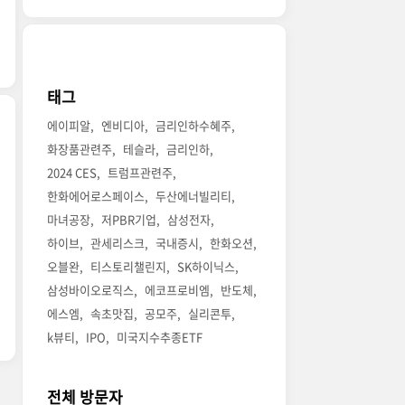
태그
에이피알
엔비디아
금리인하수혜주
화장품관련주
테슬라
금리인하
2024 CES
트럼프관련주
한화에어로스페이스
두산에너빌리티
마녀공장
저PBR기업
삼성전자
하이브
관세리스크
국내증시
한화오션
오블완
티스토리챌린지
SK하이닉스
삼성바이오로직스
에코프로비엠
반도체
에스엠
속초맛집
공모주
실리콘투
k뷰티
IPO
미국지수추종ETF
전체 방문자