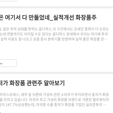
 여기서 다 만들었네_실적개선 화장품주
 않은 최적 상태를 뜻하는 골디락스.이 구간에서는 강세인 종목이 더 오르는
는데 연말까지도 이어질 수도 있다는 골디락스 장세에서 우리는 어디에 투자
실적 지표도 잘 나오고 요즘 증시 분위기를 반영하여 실적 좋은 화장품 관련
 하는데 한번 알아보겠습니다.실적 개선 K-화장품 관련주우리 집에서 자주
.
들의 제조사를 요즘 눈여겨보고 있습니다.피부과의 레이저 시술이 부담스러
매하여 잘 사용하고 있는 에이피알의 부스터 힐러 제품. 얼마 전 상장했죠? 하
력으로 0주 배정. 그리고 화장은 하는 것보다 지우는 것이 중요하다는 어느 광
››
렌징제 품중에 저를 정착하게 만들어준 마녀공장의 클렌징오일 제품. 역..
저가 화장품 관련주 알아보기
리익스프레스, 테무 등 이른바 가성비 관련 소비주가 부각되면서 중저가 화장
을 미치고 있습니다. 미국의 최고 가성비 화장품 브랜드로 거론된 엘프뷰티의
상이 147.7%상승했는데, 미국향 수출 중저가 화장품 기업인 실리콘투의 상품
알아보겠습니다.미국 화장품 소비 현실태고금리 고물가 부담으로 인해 미국의