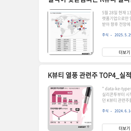
5월 28일 현재 
랫폼기업으로만 알
받아 향후 전망에
화장품을 수출하는
주식
2025. 5. 2
(UAE) 두바이,
울타, 코스트코, 
라인이 어마어마하죠
더보기 
티 인기에 힘입어
K뷰티 열풍 관련주 TOP4_실적
" data-ke-
실리콘투부터 시작
던 K뷰티 관련주
오에는 미쳐 관련
주식
2024. 6. 1
좋거나 긍정적 이슈
type="html
에도 불구하고 미
더보기 
창입니다. 그 중