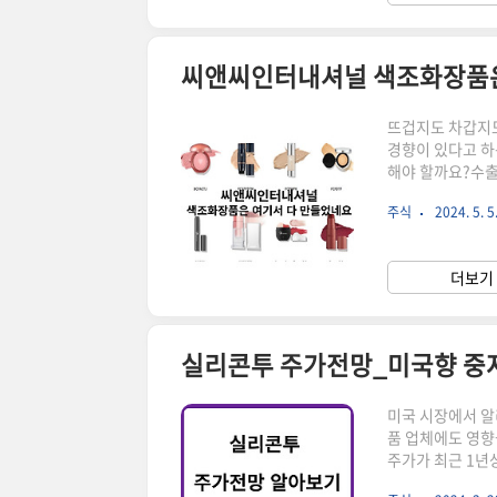
씨앤씨인터내셔널 색조화장품은
뜨겁지도 차갑지도
경향이 있다고 하
해야 할까요?수출
주를 눈여겨보라고
주식
2024. 5. 5
사용하는 화장품
워 홈쇼핑에서 구
지만 엄청난 경쟁
더보기 
고의 카피처럼 클
실리콘투 주가전망_미국향 중
미국 시장에서 알
품 업체에도 영향
주가가 최근 1년
및 주가에 대해 