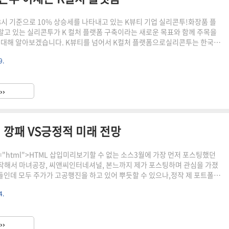
13시 기준으로 10% 상승세를 나타내고 있는 K뷰티 기업 실리콘투!​화장품 플
고 있는 실리콘투가 K 컬처 플랫폼 구축이라는 새로운 목표와 함께 주목을
 대해 알아보겠습니다. K뷰티를 넘어서 K컬처 플랫폼으로실리콘투는 한국산
 유통회사입니다.​국내는 물론 미국, 인도네시아, 말레이시아, 아랍에미리트
9.
 폴란드, 베트남 등에 물류센터를 운영 중인데요. 글로벌 대형 유통사인 세포라,
왓슨스 등 3000여 곳과 파트너십을 맺고 K 뷰티 제품을 수출하고 있죠.​파이프
?! 지난해 한국 화장품 수출로 7000억 원 가까운 매출을 올렸는데요.​K 뷰
››
 매년 최대 실적을 경신하는 중입니다...
 깡패 VS긍정적 미래 전망
type="html">HTML 삽입미리보기할 수 없는 소스3월에 가장 먼저 포스팅했던
해서 마녀공장, 씨앤씨인터네셔널, 본느까지 제가 포스팅하며 관심을 가졌
들인데 모두 주가가 고공행진을 하고 있어 뿌듯할 수 있으나,​정작 제 포트폴리
주들이 없어 많이 배가 아픕니다. 하지만 K뷰티 열풍을 이끌고 있는 실적이
4.
가 있는 관련주들의 추세가 더 이어질지 알아봤습니다." data-ke-
">HTML 삽입미리보기할 수 없는 소스 K뷰티 관련주 주가 전망 중국 내수 부진
국·일본·유럽에서 한국 화장품의 인기가 식지 않고 있어서 K뷰티 열풍이 한
››
에서도 고가라인이 아닌 상품성으로 인정받는..