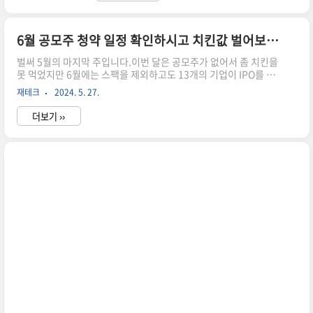
알아보고 청약신청하시죠~" data-ke-
type="html">HTML 삽입미리보기할 수 없는 소
스 IPO 성공한 K뷰티 디바이스 관련주(에이피알,
6월 공모주 청약 일정 확인하시고 치킨값 벌어보세요.
라메디텍)메디큐브로 유명한 미용기기 에이피알의
벌써 5월의 마지막 주입니다.이번 달은 공모주가 없어서 좀 치킨을
일봉차트입니다.저도 사용하고 있어서 우리 집에
못 먹었지만 6월에는 스팩을 제외하고도 13개의 기업이 IPO를 진
도 한 개 있어서 알고 있던 기업 에이피알을 공부 후
행한다는 기쁜 소식을 보고 일정 및 증권사 정도 정리해 봤습니다.
포스팅한 날짜였습니다. 실적도 좋고 성장세도 좋
재테크
2024. 5. 27.
시원한 동네 공원에 나가서 치맥을 먹을 수 있게 미리미리 준비해 봐
았으나 신규 상장주는 보호예수 등 리스크가 있어
요~" data-ke-type="html">HTML 삽입미리보기할 수 없는 소
쉽사리 매수하지 말라고 ..
더보기 ››
스 6월 공모주 청약 일정6월 공모주 청약 일정과 주관 증권사를 정
리해봤습니다.금융감독원 전자공시시스템을 활용하시면 더 빠르게
기업별 공시 및 투자정보들을 알 수 있으니 투자시 활용해보세요.공
모주 일정도 확인이 가능하니 미리미리 일정확인하시고 필요한 증
권사 개설해두시고 편안하게 청약신청하세요." data-ke-
type="html">HTML 삽입미리보기할 수 없는 소스 ..