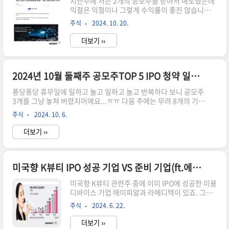
지난주에 저는 2개의 공모주를 받아서 매도했는데
익절은 익절이나 그렇게 수익률이 좋진 않습니
다.10월 넷째주는(21일~26일) 몇 개의 IPO 청약
주식
2024. 10. 20.
이 진행되어 우리 주머니를 두둑하게 해줄지 알아
봤습니다.10월 공모주 IPO청약 매도 후기 및 청약
더보기 ››
일정 등 총정리 셀비온은 바이오관련주라 흐름을
잘 타서 좋은 가격에 매도했는데, 와이제이링크 상
장하는 날 출장이어서 계속 주식창을 볼 수가 없어
서 후다닥 매도했습니다. 일정이 끝나고 주식창을
2024년 10월 둘째주 공모주TOP 5 IPO 청약 일정 및 증거금 총정리
봤더니 고가 24,000원까지 찍고 81,67%까지 수
퐁당퐁당 휴무일에 일하고 놀고 일하고 놀고 반복하다 보니 공모주
익률을 주었네요.ㅠㅠ ​공모주 매도는 참 어렵네요..​
3개를 그냥 놓쳐 버렸지머에요...ㅠㅠ 다음 주에는 무려 8개의 기업
저는 시초가 매도나 장 개시하고 10분이내에 매도
이 공모주 IPO 청약을 진행하는데요. 하나도 안 빼고 다 청약하기
하는 것을 기본으로 하는데, 장 초반에 약하다 싶으
주식
2024. 10. 6.
위해 휴일 아침 부지런히 2024년 10월 둘째 주 공모주 IPO 청약 일
면 좀 지켜보는 것도 방법인 것 같다는 생각을 와이
정 및 주관사 그리고 증거금이 얼마나 필요한지 정리해 봤습니
제이링크를 보고 알..
더보기 ››
다. 모두들 놓치지 마세요~2024년 10월 둘째 주 공모주 IPO 청약
일정 및 증거금 총정리 TOP 51. 셀비온기업개요 : 전립선암 치료제
방사성의약품을 주력 파이프라인으로 개발 / 내년 상반기 2상 완료
후 4분기 조건부 허가출시 목표청약일정 : 10월 7일(월) ~ 10월 8일
미국향 K뷰티 IPO 성공 기업 VS 준비 기업(ft.에이피알, 라메디텍, 미미박스, 비모뉴먼트)
(화)상장예정일 : 10월 16일(수)주관사 : 대신증권최소청약금액 :
미국향 K뷰티 관련주 중에 이미 IPO에 성공한 미용
20주 기준 150,0..
디바이스 기업 에이피알과 라메디텍이 있죠. 그리
고 화장품 관련주들의 여세를 몰아 이들 뒤를 이을
주식
2024. 6. 22.
IPO 준비 기업인 달바 세럼으로 유명한 비모뉴먼트
와 미미박스에 대해 간략히 알아보겠습니다. ​자세
더보기 ››
한 내용은 추후 구체적인 IPO 일정이 나오면 다시