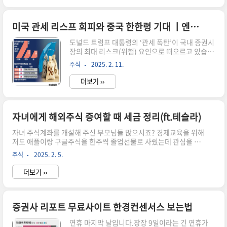
하루였습니다. 저의 포트폴리오에는 한 주도 없어
서 슬픈하루였네요.주요 한화그룹주에 투자하는
상장지수펀드(ETF) ‘PLUS 한화그룹주’는 이날 하
미국 관세 리스프 회피와 중국 한한령 기대 ㅣ엔터주 호재 이유 정리
루에만 8.17% 수익을 냈습니다. 개별종목에서는
도널드 트럼프 대통령의 ‘관세 폭탄’이 국내 증권시
한화에어로스페이스가 어제 20.58% 급등을 하더
장의 최대 리스크(위험) 요인으로 떠오르고 있습니
니 오늘은 한화시스템이 바통을 이어받아 29.64%
다. 한국은 대(對) 미국 수출 흑자국인 만큼 추후 고
상승했습니다. 이런 주가상승의 이유에는 실적발
주식
2025. 2. 11.
율 관세를 부과받을 수 있다는 우려가 커지고 있는
표가 한몫을 했는데요. 한화에어로스페이스는 작
데요. 미국에서만 생산해야 한다는 트럼프의 정
년 매출이 11조 2462억 원, 영업이익은 1..
더보기 ››
책! 그럼 관세 무풍지역은 어디가 있을까요? 한번
알아봤습니다.미국 관세 무풍지대 수혜주지난 주
시가총액이 가장 많이 늘어난 업종이 정리되었는데
요. 바로 소프트웨어, 보험, 바이오관련주였습니
자녀에게 해외주식 증여할 때 세금 정리(ft.테슬라)
다. 10일 LS증권에 따르면 지난주(3~7일) 시가총
자녀 주식계좌를 개설해 주신 부모님들 많으시죠? 경제교육을 위해
액이 가장 많이 늘어난 업종은 소프트웨어! 즉 딥시
저도 애플이랑 구글주식을 한주씩 졸업선물로 사줬는데 관심을 갖
크 쇼크의 여파로 오른 카카오와 네이버인데요. 각
더라고요. 학교에서 가르쳐주지 않는 경제교육 겸 주식을 사주는 것
각 26.71%, 13.73% 상승했습니다. 주가가 이렇
주식
2025. 2. 5.
이 좋은 것 같아요. 자녀에게 해외주식을 증여할 때 세금이 부과된
게 주목받은 이유는 2가지입니다. 첫째. 인공지능
다는 것 아시나요?무엇을 주의해야 하는지 정리해 봤습니다. 해외
(AI) 소프트웨어산업..
더보기 ››
주식 증여 기업 순위미래에셋증권은 지난해 해외주식 증여 고객이
약 1만 7000명으로, 전년(3000명)에 비해 5배 이상 증가했다고 4
일 발표했습니다. 어떤 기업의 주식을 많이 자녀에게 증여했을까
요? 1. 엔비디아 5900명(8000억 원)2. 테슬라 5200명(4700억
증권사 리포트 무료사이트 한경컨센서스 보는법
원)3. 애플 2400명(830억 원)4. 마이크로소프트 2000명(940억
연휴 마지막 날입니다.장장 9일이라는 긴 연휴가
원)5. 아마존 1400명(1020억 원) ..