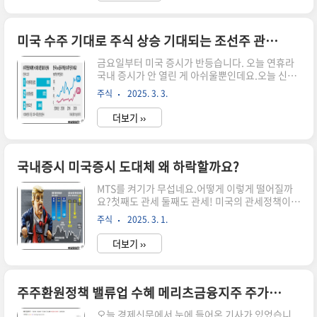
하나마이크론기업개요 코스닥시장 상장사인 하나
마이크론은 국내 1위, 세계 9위 반도체 후공정
(OSAT) 업체입니다.​[후공정]웨이퍼에 회로를 그
미국 수주 기대로 주식 상승 기대되는 조선주 관련주 TOP 3
려내는 반도체 전 공정 이후 웨이퍼에서 칩을 분리
금요일부터 미국 증시가 반등습니다. 오늘 연휴라
해 포장하고 조립·검사하는 과정하나마이크론의
국내 증시가 안 열린 게 아쉬울뿐인데요.​오늘 신문
주력 분야인 패키징은 반도체를 쌓거나 묶어 전자
에는 조선주 관련기사가 제일 눈길을 끌었는데요.​
기기에 맞는 형태로 제작하는 공정입니다.​이동철
주식
2025. 3. 3.
트럼프 당선 전부터 수혜주로 언급되었던 조선3사
하나마이크론 대표가 지난 7일 경기 성남시 판교
HD 현대중공업, 삼성중공업, 한화오션에게 어떤
하나마이크론 연구개발(R&D) 센터에서 이 기..
더보기 ››
호재가 있는지 알아봤습니다. 한미 조선업 TF 구성
안덕근 산업 통상 사업부 장관의 미국 워싱턴 DC
방문!​골자는 도널드 트럼프 미국 대통령의 관세 부
과 위협은 여전!하지만 협력하고 싶은 분야 조
국내증시 미국증시 도대체 왜 하락할까요?
선! 양국 산업 담당자들은 조선업 관련 실무협의체
MTS를 켜기가 무섭네요.​어떻게 이렇게 떨어질까
를 이달부터 가동할 계획입니다.해군 군함 건조 및
요?​첫째도 관세 둘째도 관세! 미국의 관세정책이
유지·보수·정비(MRO), 탱커(원유· LNG 운반선),
증시 하락의 주원인일까요? 도대체 왜 이렇게 하락
쇄빙선 등으로 확대 작년 세계에서 탱커가 444척
주식
2025. 3. 1.
하는지 알아봤습니다.국내증시 하락 이유28일 국
발주됐는데 이 중 중국 조선사가 수주한 비중(수량
내 증시가 주저앉았죠.​상승 종목을 찾기 힘들 정도
기준)이 60~70..
더보기 ››
로 말이죠.​이유가 뭘까요? 한국경제신문에 두가지
로 보도되었더라구요. 첫째! 도널드 트럼프 미국
대통령이 진두지휘하는 관세 공격이 글로벌 경기를
둔화시킬 수 있다는 우려!​두번째! 인공지능(AI) 대
주주환원정책 밸류업 수혜 메리츠금융지주 주가전망
장주 엔비디아의 주가하락으로 인한 투자심리 위축​
오늘 경제신문에서 눈에 들어온 기사가 있었습니
미국이 정말 대단한 나라인가라는 생각밖에 안드는