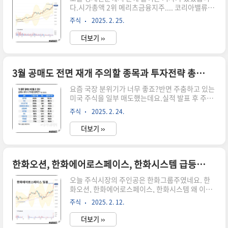
다.​시가총액 2위 메리츠금융지주.... ​코리아밸류업
하루였네요. ​그럼 지금 시장에 대한 뷰는 어떨까
에 진심인 이 기업에 대해 한번 알아보겠습니다.밸
요? ​모 아니면 도! 첫째! 뉴욕 증시와 연동돼 있는
주식
2025. 2. 25.
류업 수혜주 메리츠금융지주시총2위 등극 이유 메
국내 증시 역시 올 상반기 반등을 기대하기 어려울
리츠금융은 KB금융지주에 이어 국내 2위 금융지주
것둘째! 코스피지수..
더보기 ››
(시총 기준) 자리에 올랐는데요.​메리츠금융은 과거
중형급이던 증권사와 손해보험사가 빠르게 성장하
면서 대형 금융그룹으로 거듭났습니다.​메리츠금융
시총은 5년 만에 17배 넘게 불어나며 금융주 가운
3월 공매도 전면 재개 주의할 종목과 투자전략 총정리
데 독보적인 상승세를 이어가고 있는데요.​주봉차
요즘 국장 분위기가 너무 좋죠?​반면 주춤하고 있는
트를 한번 봤습니다. 국내 증시에 이런 차트를 보유
미국 주식을 일부 매도했는데요.​실적 발표 후 주가
한 기업이 있었다니....​미국 증시에만 있는 우상향
가 좋은 기업을 일부 매도해서 총 투자금액의 10%
차트...​메리츠금융 주가는 최근 5년간 1125.49%
주식
2025. 2. 24.
비율로 현금을 만들었습니다.​이 만들어진 현금으
급등,시총은 2020년 2월 24일 1조 3433억 원에서
로 국내증시 투자처를 찾고 있는데요. 한동안 잠잠
5년..
더보기 ››
하던 공매도가 3월 재개를 앞두고 있다고 하니 어
떤 종목을 주의해야 할지 한번 정리해 봤습니다. 국
내증시 3월 공매도 전면재개공매도 주의 종목​올해
상반기 국내 증시 변동성을 키울 초대형 이슈는 약
한화오션, 한화에어로스페이스, 한화시스템 급등 행진 이유 총정리
1년 4개월만에 재개 되는 공매도인데요.공매도주
오늘 주식시장의 주인공은 한화그룹주였네요. 한
가 하락을 예상하고 주식을 빌려서 판매한 후, 나중
화오션, 한화에어로스페이스, 한화시스템 왜 이렇
에 주가가 하락했을 때 다시 사서 갚는 거래 방식 어
게 주가가 올랐는지 한번 정리해 봤습니다. 한화에
떤 종목들이 공매도의 타깃이 될까요?단기간에 주
주식
2025. 2. 12.
어로스페이스 주가 상승 이유한화에어로스페이스
가가 급등 종목업종 대비 밸류에이션(실적 대비 주
의 ‘깜짝 실적’과 더불어 방위산업, 조선 분야의 지
가 수준)이 과도하게 ..
더보기 ››
분구조 개편 기대로 한화그룹주의 주가가 뜨거운