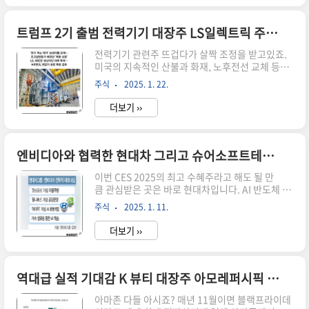
다.글로벌 증시 이번주 주요 일정 이번 주 세계 자산
시장이 요동칠 것으로 전망됩니다. 주요국이 잇달
아 통화정책회의를 여는 데다 기업 실적 발표도 집
트럼프 2기 출범 전력기기 대장주 LS일렉트릭 주가전망
중돼 있기 때문이죠. 미국 뉴욕증시 최대 이벤트는
전력기기 관련주 뜨겁다가 살짝 조정을 받고있죠.
28일~29일에 열리는 중앙은행(Fed)의 연방공개
미국의 지속적인 산불과 화재, 노후전선 교체 등등
시장위원회(FOMC) 정례회의입니다. 도널드 트럼
앞으로 수요가 증가될 일만 남았는데요.​ AI 데이터
프 대통령의 Fed에 금리 인하를 노골적으로 압박
주식
2025. 1. 22.
센터에 납품한다는 변압기 등 전력기기 관련기사가
하고 있죠. 하지만 월가에서는 금리를 동결할 가능
보도되었습니다. ​ 트럼프 2.0 시대에 관세에 대한
성에 무게를 두고 있습니다...
더보기 ››
수혜도 기대가 되고 이러 저런 호재들만 가득한 전
력기기주에 대해 알아보겠습니다. 전력기기 대장
주 LS일렉트릭 테슬라와 협업​LS일렉트릭이 일
론 머스크 테슬라 최고경영자(CEO)가 설립한 인공
엔비디아와 협력한 현대차 그리고 슈어소프트테크 주가 전망
지능(AI) 개발사 xAI에 데이터센터용 전력기기
이번 CES 2025의 최고 수혜주라고 해도 될 만
를 공급합니다. 전력기기 대장주인 LS일렉트릭
큼 관심받은 곳은 바로 현대차입니다. AI 반도체 시
도 일론 머스크 밸류체인에 들어가는 건가요~~~ ​
장의 최강자인 엔비디아와 협력하기로 했는데요.
LS일렉트릭은 아직 밝혀지진 않았지만 미국 4
주식
2025. 1. 11.
엔비디아 밸류체인에 합세한 현대차와 그리고 그런
대 빅테크 중 세 곳과도 배전반(전기 배분 장치) 납
현대차의 자율주행 관련 협력사인 슈어소프트테크
품을 협의했다고 합니다. 16일..
더보기 ››
의 주가를 한번 알아보겠습니다. CES수혜 엔비디
아와 협력한 현대차엔비디아가 제공하는 맞춤형 솔
루션을 토대로 자율주행과 로보틱스 등 미래 사업
을 고도화하고, 공장 운영 효율도 끌어올린다는 구
역대급 실적 기대감 K 뷰티 대장주 아모레퍼시픽 주가 전망
상인데요. 지난 8일 미국 라스베이거스에서 맺은
아마존 다들 아시죠? 매년 11월이면 블랙프라이데
전략적 파트너십의 핵심은 엔비디아가 개발한 로보