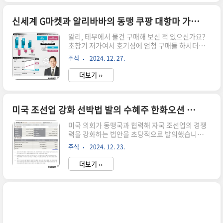
상징하는 푸른 뱀의 해 2025년 국내와 미국 주식시
장의 전망이 어떠할지 정리해 보았습니다.2025년
국내 주식 시장 전망국내 주요 증권사들은 올해 코
신세계 G마켓과 알리바바의 동맹 쿠팡 대항마 가능여부
스피지수 상한선을 2850에서 3200까지 내다본다
알리, 테무에서 물건 구매해 보신 적 있으신가요?​
고 합니다. NH 증권에서 가장 비관적으로 2250으
초창기 저가여서 호기심에 엄청 구매들 하시더니
로 전망했습니다.​ 투자 심리상 2400은 바닥이라는
제품의 질이 떨어지다 보니 이제는 좀 사그라든 것
데 공감대가 형성되어 있는 이 시점에서 올해 코스
주식
2024. 12. 27.
같더라고요.​이런 알리와 신세계가 동맹을 맺었다
피지수가 20~30% 상승 여력이 있다고 판단하는
는 기사가 보도되어 신세계의 주가 관련하여 알아
데요. 증..
더보기 ››
봤습니다.신세계와 알리바바의 동맹신세계그룹은
내년 알리바바 자회사인 알리바바 인터내셔널과 손
잡고 5 대 5 합작법인 그랜드오푸스홀딩을 설립하
겠다고 이날 공시했는데요.두 회사는 신세계그룹
미국 조선업 강화 선박법 발의 수혜주 한화오션 주가 전망
의 강점인 K 셀러 소싱 능력과 신뢰도, 알리바바 그
미국 의회가 동맹국과 협력해 자국 조선업의 경쟁
룹이 보유한 글로벌 판로와 막강한 자본력을 합쳐
력을 강화하는 법안을 초당적으로 발의했습니
국내 e 커머스 판도를 바꾸겠다고 합니다. 위에 그
다. 중국 선박의 의존도를 낮추기 위한 정책으로 동
림처럼 새로 만드는 법인엔 G마켓과 알리익스프레
주식
2024. 12. 23.
맹국과 조선업 협력을 모색하는 게 주요 골자죠.위
스 코리아가 자회사로 편입되는데요.​그럼 이런 동
의 법안 통과 시 미국 해군 유지·보수·정비(MRO)
맹으로 신세계의 자회사인 G마켓은 어떤 효과..
더보기 ››
시장에 공을 들여온 한국 조선업계에 수주 기회가
열린다고 하는데...​과연 2025년 트럼프 2기의 조선
업 수혜주로 한화오션이 주목을 받을지 현재 주가
는 어떤지 알아보겠습니다.미국을 위한 선박 법안
주요 내용​의회 회기 종료가 얼마 남지 않은 상황에
서 양당 고위급 의원들이 공동 발의한 미국의 번영