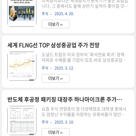
미국증시보다는 국내증시가 분위기가 좋은 요즘입
니다. 그 중에서도 올해 상반기 실적이 좋아질 것으
로 예상되는 기업에 주목하라는 조언이 증권가에서
주식
2025. 4. 20.
나왔는데요.​미국 경기 침체 우려로 코스피지수가
주가순자산비율(PBR) 0.86배 수준으로 내려앉은
더보기 ››
만큼 호실적 예상 종목을 선 매수할 기회라는 분석
이 있는데요.​다가오는 1분기 실적 발표 시즌 낙폭
과대 유망주 중 SK하이닉스에 대해 알아보겠습니
다. 실적 추정치 높아진 반도체 대장주 SK하이닉스
세계 FLNG선 TOP 삼성중공업 주가 전망
BBC 아시죠?​배터리, 바이오, 반도체 18일 금융 정
도널드 트럼프 미국 정부의 ‘화석연료 회귀’ 정책
보업체 에프앤 가이드에 따르면 3월 이후 지난 16
여파로 수혜를 볼 기업이 있죠.바로 삼성중공업인
일까지 주가가 10% 이상 빠졌지만 1분기 혹은 2분
데요.​삼성중공업이 2조 원짜리 ‘액화천연가스 생산
기 영업이익 컨센서스(추정치 평균)가 1개월 전 대
주식
2025. 3. 12.
·저장·하역 설비(FLNG)’ 4기(基) 수주가 코앞이
비 3% 이상 증가한 주요 업종은 반도체와 2차 전지
라고 합니다.​금액은 모두 8조 원 이상으로 지난해
등인 것으로 ..
더보기 ››
이 회사 매출(9조 9031억 원)의 80%에 이르는 규
모라고하는데요 호재에 주가가 화답을 한 하루였습
니다.​각광 받는 조선주 중에서 삼성중공업에 대해
알아보겠습니다.FLNG 수주 삼성중공업FLNG란?
반도체 후공정 패키징 대장주 하나마이크론 주가전망
11일 업계에 따르면 삼성중공업은 이탈리아 ENI,
요즘 주식 연령층이 참 다양해졌죠.​대학생 중에서
미국 델핀, 캐나다 웨스턴 LNG, 노르웨이 골라
도 엄청난 수익률을 자랑하는 유튜버들이 많던데
LNG 등 4개사에 FLNG를 납품하기 위해 세부 조건
요.​참 똑똑한 친구들이 많죠.​저평가주에 집중 투자
을 협의 중이라고 합니다.​삼성중공업이 건조한
주식
2025. 3. 10.
한다는 청년층!​그중에서도 반도체 소 부장에 투자
FLNG는 2030년 전후로 이들 회사에 인도될 것 계
를 한다는데 오늘 하나마이크론 관련기사가 나와서
획인..
더보기 ››
한번 알아봤습니다.​반도체 후공정 패키징 대장주