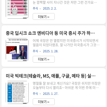
눈 깜짝할 사이 지나간 것은 저만 그런 건가요
~~~ 출근하기 더욱더 부담스러운 월요일이 다가오
주식
2025. 2. 2.
네요. 하지만 또 럭키비키로 생각하면 국내주식시
장이 열리니까 즐거워요! 오늘은 일명 '슈퍼 개
더보기 ››
미'들이 증권사 리포트에서 투자처와 타이밍을 잡
아낸다는 기사를 봤는데요. 증권사 리포트 해석법
과 무료로 볼 수 있는 사이트 한경컨센서스 활용법
을 정리해봤습니다. 매수, 중립의견 증권사 리포트
중국 딥시크 쇼크 엔비디아 등 미국 증시 주가 하락 원인
해석법증권사 보고서 보면 거의 매수 의견이라 못
어제 국장은 안 열렸지만 미국증시가 시작되면서
믿으시겠죠? 주린이인 저도 그런데요. 그래도 거액
얼음이 되었더랬죠. 잘 나가던 미국증시가 그것도
을 굴리며 상대적으로 좋은 수익을 내는 ‘슈퍼 개
대표적인 빅테크 기업들의 주가가 주르륵주르
미’들은 다르다고 합니다. 이들은 증권사 리포트에
주식
2025. 1. 28.
륵! 이유를 급하게 찾아봤더니 중국에서 개발한 딥
서 투자처와 타이밍을 잡아낸다고 하는데요. 어떻
시크! 딥시크? 뭐지? 엔비디아 등 미국 빅테크 기업
게 볼까요? 주요 증권사의 투자의견 비중을 표로..
더보기 ››
들의 주가에 큰 하락을 가져온 딥시크에 대해 알아
봤습니다. 중국 AI 딥시크 딥시크(DeepSeek)는
챗GPT와 같은 AI 기반 챗봇 중국의 헤지펀드 회사
한팡퀀트(幻方量化) 소속의 인공지능 연구 기업이
미국 빅테크(테슬라, MS, 애플, 구글, 메타 등) 실적 발표일 총정리
며, 오픈 소스 언어 모델 제품군의 이름입니다. 코
명절들 잘 보내고 계신가요? 국장은 쉬지만 미장은
딩, 번역, 수학 등 다양한 분야에서 뛰어난 성능
오늘부터 다시 열리죠~ 아쉬운 게 이번 주에 미국
을 보이며, 메타의 라마, 오픈 AI의 GPT-4, 알리바
증시에 상장된 주요 기업들의 실적 발표가 줄을 잇
바의 큐원 등 경쟁 모델들을 능가하는 성과를 기록
주식
2025. 1. 27.
는데요. 국장도 열렸다면 빅테크 기업들의 호실적
했습니다. 디그럼 이게 왜 이렇게 큰 이슈가 되었을
여파가 반영되었을텐데 아쉽네요. 서학개미의 승
까요? 그건 바..
더보기 ››
부처인 이번주! 빅테크 실적 일정을 정리해 봤습니