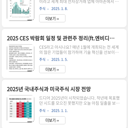
이라고 세계 최대 전자상거래 업체 아마존에서 온
틱스 플랫폼(아이작)을 현대차그룹에 맞춤형으로
라인 쇼핑 행사를 합니다.해외 직구로 운동화나 청
공급하는 것입니다. 현대차그룹은 이를 활용해 자
주식
2025. 1. 8.
바지 등 좋은 제품을 저가에 살 수 있어서 좋더라구
율주행 및 로보틱스 시스템의 학습 속도를 끌어올
요. 그런데 화장품은 사본 적은 없었는데 오늘 기사
릴 계획인데요.​ 실제 공장과 똑같은 생산현장을 ..
더보기 ››
에 아마존에서 아모레퍼시픽이 역대 최대 실적을
달성했다고 합니다. 설화수, 라네즈 등 주요 브랜드
를 포함한 아모레퍼시픽의 주가 전망을 알아보겠습
니다. 역대급 실적 기대 K뷰티 대장주 아모레퍼시
2025 CES 박람회 일정 및 관련주 정리(ft.엔비디아, SK하이닉스)
픽블랙프라이데이 행사에서 전년 대비 매출 증가액
CES라고 아시나요? 매년 1월에 개최되는 전 세계
이 증가했는데요.라네즈는 127%, 설화수가
의 많은 기업들이 참가하여 기술 혁신을 선보이는
308%, 이니스프리는 70% 증가했습니다.K뷰티
세계가전박람회입니다. 주식하다 보면 이슈를 알
대장주인만큼 행사 기간 내 효과적인 제품 노출을
주식
2025. 1. 5.
아보고 시작 전에 기대감으로 주식을 매수하는 방
위해 인공지능(AI) 기반의 검색 키워드 최적화 고객
법이 있잖아요. ​그래서 2025 CES 일정과 이 박람
접점을 늘리을 늘리고, 미국 현지 ..
더보기 ››
회로 인해 수혜를 볼 기업들이 어디가 있을까 알아
봤습니다.2025 CES 일정과 박람회 개요2025
CES(Consumer Electronics Show)는 2025년
1월 7일부터 10일까지 라스베이거스에서 개최되
2025년 국내주식과 미국주식 시장 전망
는 세계 최대 가전 박람회입니다. 당장 내일부터 시
드디어 2025년이 시작되었습니다. 작년에 목표했
작이네요~ 관련주들의 주가가 들썩들썩할텐데요. ​
던 시드를 모으진 못했지만 오늘 아침 일출을 보면
사이트(WWW.CES.TECH)에 들어가서 한번 구경
서 또다시 빌어보았네요.저의 매년 첫 번째 목표인
해 봤습니다. 이 행사에서는 다양한 기업들이 최
주식
2025. 1. 1.
주식떡상!!!!2025년 첫 일출이 유난히 밝고 환했는
신 기술과 제품을 선보일 계획인데요. 올해는 AI
데 올해 국내 주식 시장에 이 기운이 다 모아졌으
와..
더보기 ››
면 좋겠다는 생각을 해보았습니다. 지혜와 인내를