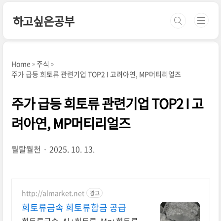
본문 바로가기
하고싶은공부
Home
주식
주가 급등 희토류 관련기업 TOP2 I 고려아연, MP머티리얼즈
주가 급등 희토류 관련기업 TOP2 I 고
려아연, MP머티리얼즈
월탈월천
2025. 10. 13.
http://almarket.net
광고
희토류금속 희토류합금 공급