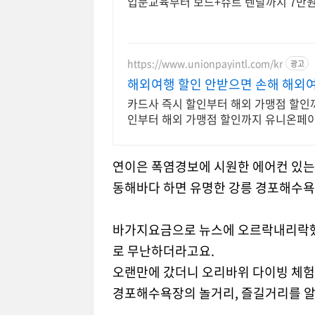
입문교육부터 보드+슈트 렌탈까지 7만원
https://www.unionpayintl.com/kr
광고
해외여행 할인 안받으면 손해 해외
카드사 즉시 할인부터 해외 가맹점 할인
인부터 해외 가맹점 할인까지 유니온페
연이은 폭염경보에 시원한 에어컨 있는
동해바다 하면 유명한 강릉 경포해수욕
바가지요금으로 뉴스에 오르락내리락했던 
로 무난하더라고요.
오랜만에 갔더니 오리바위 다이빙 체험
경포해수욕장의 놀거리, 즐길거리를 