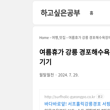
본문 바로가기
하고싶은공부
홈
Home
여행,맛집
여름휴가 강릉 경포해수욕장
여름휴가 강릉 경포해수욕
기기
월탈월천
2024. 7. 29.
http://surfholic-gyeongpo.co.kr
광고
바다바로앞! 서프홀릭강릉경포 서핑