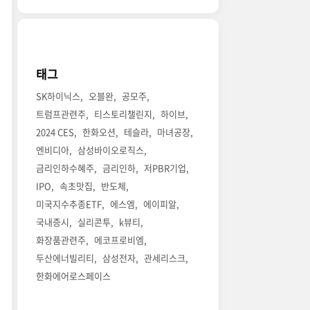
태그
SK하이닉스
오블완
공모주
트럼프관련주
티스토리챌린지
하이브
2024 CES
한화오션
테슬라
마녀공장
엔비디아
삼성바이오로직스
금리인하수혜주
금리인하
저PBR기업
IPO
속초맛집
반도체
미국지수추종ETF
에스엠
에이피알
국내증시
실리콘투
k뷰티
화장품관련주
에코프로비엠
두산에너빌리티
삼성전자
관세리스크
한화에어로스페이스