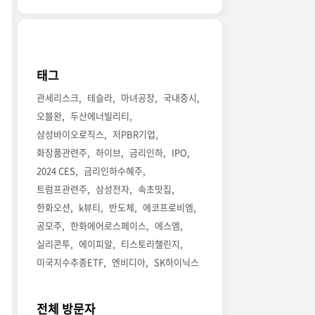
태그
관세리스크
테슬라
마녀공장
국내증시
오블완
두산에너빌리티
삼성바이오로직스
저PBR기업
화장품관련주
하이브
금리인하
IPO
2024 CES
금리인하수혜주
트럼프관련주
삼성전자
속초맛집
한화오션
k뷰티
반도체
에코프로비엠
공모주
한화에어로스페이스
에스엠
실리콘투
에이피알
티스토리챌린지
미국지수추종ETF
엔비디아
SK하이닉스
전체 방문자