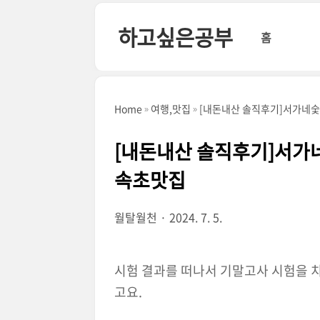
본문 바로가기
하고싶은공부
홈
Home
여행,맛집
[내돈내산 솔직후기]서가네
[내돈내산 솔직후기]서가
속초맛집
월탈월천
2024. 7. 5.
시험 결과를 떠나서 기말고사 시험을 
고요.