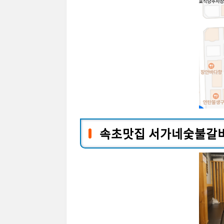
속초맛집 서가네숯불갈비