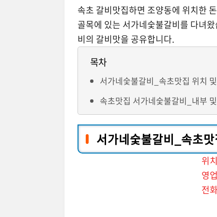
속초 갈비맛집하면 조양동에 위치한 돈
골목에 있는 서가네숯불갈비를 다녀왔
비의 갈비맛을 공유합니다.
목차
서가네숯불갈비_속초맛집 위치 및
속초맛집 서가네숯불갈비_내부 및
서가네숯불갈비_속초맛집
위치
영업시간: 매일 1
전화번호: 033-6