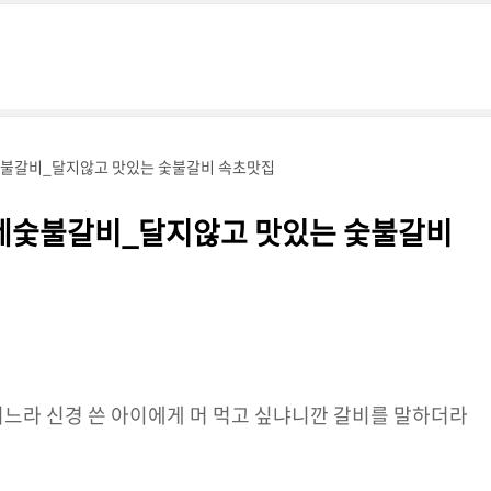
숯불갈비_달지않고 맛있는 숯불갈비 속초맛집
네숯불갈비_달지않고 맛있는 숯불갈비
치느라 신경 쓴 아이에게 머 먹고 싶냐니깐 갈비를 말하더라