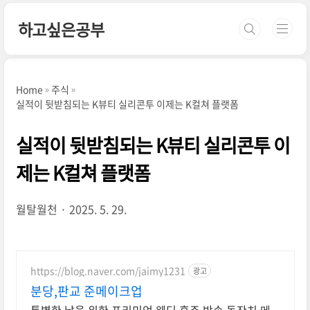
본문 바로가기
하고싶은공부
Home
주식
실적이 뒷받침되는 K뷰티 실리콘투 이제는 K컬쳐 플랫폼
실적이 뒷받침되는 K뷰티 실리콘투 이
제는 K컬쳐 플랫폼
월탈월천
2025. 5. 29.
https://blog.naver.com/jaimy1231
광고
분당,판교 준메이크업